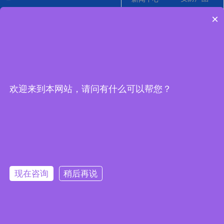
邮箱：
wq@hjr123.com
×
电子反制系统
关于我们
地址：
深圳市宝安区石岩街道松
联系我们
白路三联工业区C栋3楼316
欢迎来到本网站，请问有什么可以帮您？
现在咨询
稍后再说
版权所有©
深圳市鸿嘉润科技有限公司
粤ICP备2023071343号