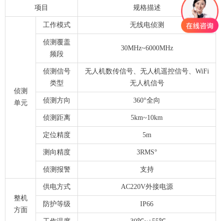
项目
规格描述
工作模式
无线电侦测
侦测覆盖
30MHz~6000MHz
频段
侦测信号
无人机数传信号、无人机遥控信号、WiFi
类型
无人机信号
侦测
侦测方向
360°全向
单元
侦测距离
5km~10km
定位精度
5m
测向精度
3RMS°
侦测报警
支持
供电方式
AC220V外接电源
整机
防护等级
IP66
方面