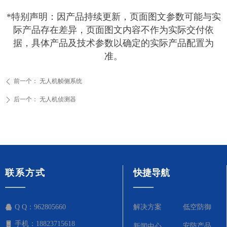
*特别声明：因产品持续更新，页面图文参数可能与实
际产品存在差异，页面图文内容不作为实际交付依
据，具体产品及技术参数以确定的实际产品配置为
准。
前一个：
无人机帧侧系统
ꄴ
后一个：
无人机侦测器
ꄲ
联系方式
快捷导航
——
——
Q Q：
962805660
解决方案
低空防御
手机：
18823715618
安防产品
新闻中心