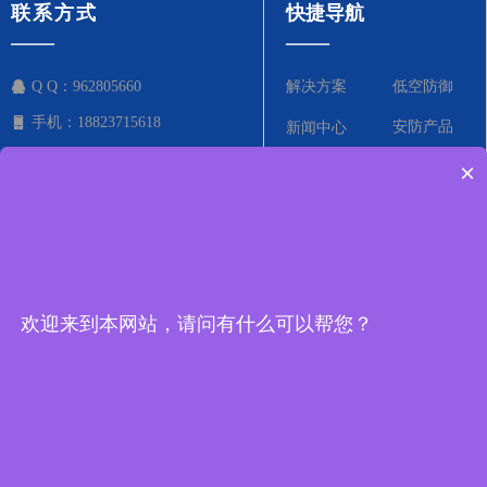
联系方式
快捷导航
——
——
Q Q：
962805660
解决方案
低空防御
手机：
18823715618
安防产品
新闻中心
邮箱：
wq@hjr123.com
×
电子反制系统
关于我们
地址：
深圳市宝安区石岩街道松
联系我们
白路三联工业区C栋3楼316
欢迎来到本网站，请问有什么可以帮您？