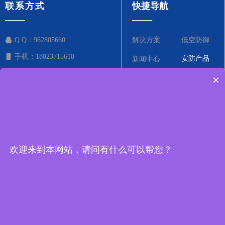
联系方式
快捷导航
——
——
Q Q：
962805660
解决方案
低空防御
手机：
18823715618
安防产品
新闻中心
邮箱：
wq@hjr123.com
×
电子反制系统
关于我们
地址：
深圳市宝安区石岩街道松
联系我们
白路三联工业区C栋3楼316
欢迎来到本网站，请问有什么可以帮您？